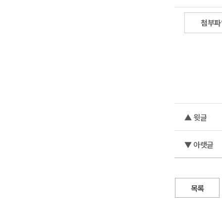
첨부파
▲ 윗글
▼ 아랫글
목록