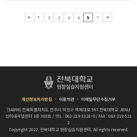
1
2
3
4
5
개인정보처리방침
이용약관
이메일무단수집거부
[54896] 전북특별자치도 전주시 덕진구 백제대로 567 전북대학교 JBNU
인터내셔널센터 3층 303호
/
TEL : 063-219-5328~9
/
FAX : 063-219-521
2
Copyright 2022.
전북대학교 현장실습지원센터.
All rights reserved.