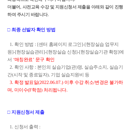
더불어
,
사전교육 수강 및 지원신청서 제출을 아래와 같이
진행
하여 주시기 바랍니다
.
□
최종 선발자 확인 방법
1.
확인 방법
: [
센터
홈페이지 로그인
]-[
현장실습 업무지
원
]-[
현장실습관리
]-[
현장실습 신청
]-[
현장실습기관 확정
]
에
서
‘
매칭완료
’
문구
확인
2.
확인 사항
:
본인의
실습기업
(
관
)
명
,
실습주소지
,
실습기
간
(
시작 및 종료일자
)
,
기업 실습지원비 등
3.
확정 발표일
(2022.06.07.)
이후 수강 취소
/
변경은 불가하
며
,
미이수
(F
학점
)
처리됩니다
.
□
지원신청서 제출
1.
신청서 출력
: