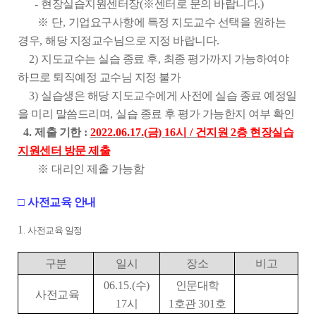
-
현장실습지원센터장
(
※
센터로 문의 바랍니다
.)
※
단
,
기업요구사항에 특정 지도교수 선택을 원하는
경우
,
해당 지정교수님으로 지정 바랍니다
.
2)
지도교수는 실습 종료 후
,
최종 평가까지 가능하여야
하므로 퇴직예정 교수님 지정 불가
3)
실습생은 해당 지도교수에게
사전에 실습 종료 예정일
을 미리 말씀드리며
,
실습 종료 후 평가 가능한지 여부 확인
4.
제출 기한
:
2022.06.17.(
금
) 16
시
/
건지원
2
층 현장실습
지원센터 방문 제출
※
대리인 제출 가능함
□
사전교육 안내
1
.
사전교육 일정
구분
일시
장소
비고
06.15.(
수
)
인문대학
사전교육
17
시
1
호관
301
호