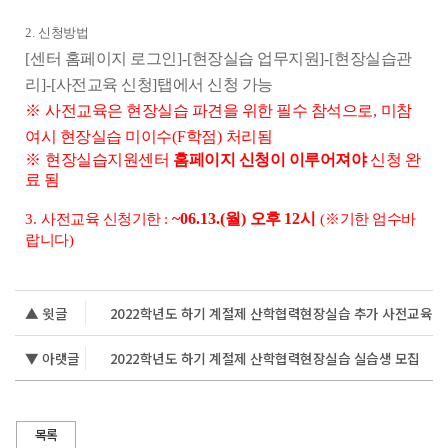
2.
신청방법
[
센터 홈페이지 로그인
]-[
현장실습 업무지원
]-[
현장실습관
리
]-[
사전교육 신청
]
탭에서 신청 가능
※
사전교육은 현장실습 파견을 위한 필수 참석으로
,
미참
여시 현장실습 미이수
(F
학점
)
처리됨
※
현장실습지원센터
홈페이지 신청이 이루어져야
신청 완
료 됨
~06.13.(
월
)
오후
12
시
3.
사전교육 신청기한
:
(
※
기한 엄수바
랍니다
)
▲ 윗글
2022학년도 하기 계절제 산학협력현장실습 추가 사전교육
▼ 아랫글
2022학년도 하기 계절제 산학협력현장실습 실습생 모집
목록