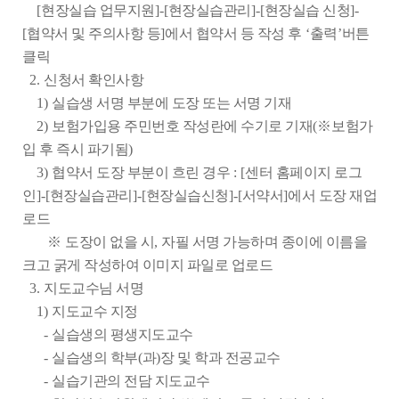
[
현장실습 업무지원
]-[
현장실습관리
]-[
현장실습 신청
]-
[
협약서 및 주의사항 등
]
에서 협약서 등 작성 후
‘
출력
’
버튼
클릭
2.
신청서 확인사항
1)
실습생 서명 부분에 도장 또는 서명 기재
2)
보험가입용 주민번호 작성란에 수기로 기재
(
※
보험가
입 후 즉시 파기됨
)
3)
협약서 도장 부분이 흐린 경우
: [
센
터 홈페이지 로그
인
]-[
현장실습관리
]-[
현장실습신청
]-[
서약서
]
에서 도장 재업
로드
※
도장이 없을 시
,
자필 서명 가능하며 종이에 이름을
크고 굵게 작성하여 이미지 파일로 업로드
3.
지도교수님 서명
1)
지도교수 지정
-
실습생의 평생지도교수
-
실습생의 학부
(
과
)
장 및 학과 전공교수
-
실습기관의 전담 지도교수