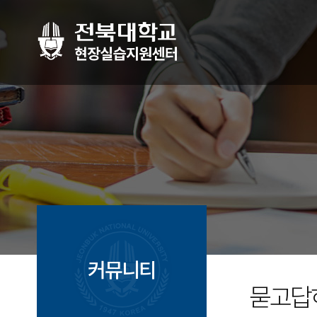
커뮤니티
묻고답